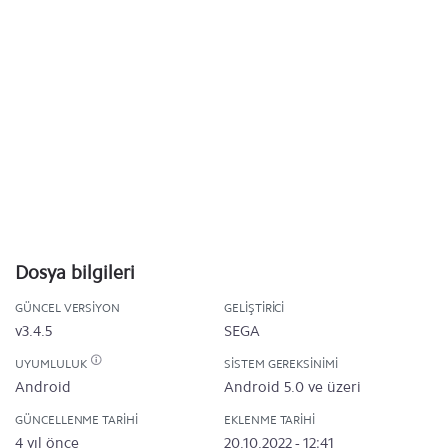
Dosya bilgileri
GÜNCEL VERSIYON
GELIŞTIRICI
v3.4.5
SEGA
UYUMLULUK
SISTEM GEREKSINIMI
Android
Android 5.0 ve üzeri
GÜNCELLENME TARIHI
EKLENME TARIHI
4 yıl önce
20.10.2022 - 12:41