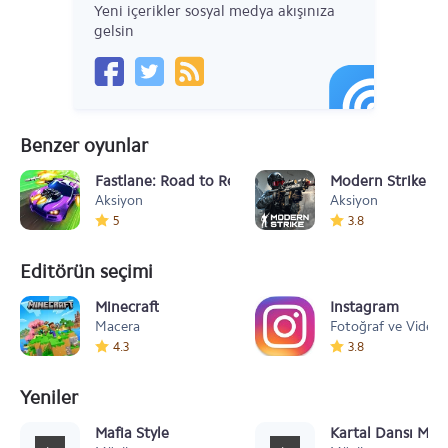
Yeni içerikler sosyal medya akışınıza
gelsin
Benzer oyunlar
Fastlane: Road to Revenge
Modern Strike O
Aksiyon
Aksiyon
5
3.8
Editörün seçimi
Minecraft
Instagram
Macera
Fotoğraf ve Video
4.3
3.8
Yeniler
Mafia Style
Kartal Dansı Müz