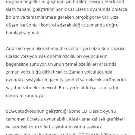
düşman engellerini geçmesi için birlikte savaşın. Hack and
slash tabanlı geliştirilen Sonic CD Classic oyununda onlarca
bölüm ve tamamlanması gereken birçok görev var. Size
düşen ise Sonic'i kontrol ederek doğru zamanda doğru
hamleyi yapmak.
Android oyun ekosisteminde özel bir yeri olan Sonic serisi
Classic versiyonuyla önemli özellikleri oyuncuların
beğenisine sunuyor. Oyunun temel özellikleri arasında
zaman yolculuğu dikkat çekici. Zaman yolculuğunda
oyundaki seviyelerin geçmiş, şimdiki ve gelecek sürümlerini
yaşatan sahneler mevcut. Bu sayede oldukça sıradışı bir
deneyim sunuluyor.
SEGA stüdyosunun geliştirdiği Sonic CD Classic oyunu
tamamen ücretsiz oynanabilir. Klasik ama kaliteli grafikleri
ve sezgisel kontrolleri sayesinde oyunu severek
oynayacağınızı düşünüyoruz. Sonic CD Classic APK dosyasını