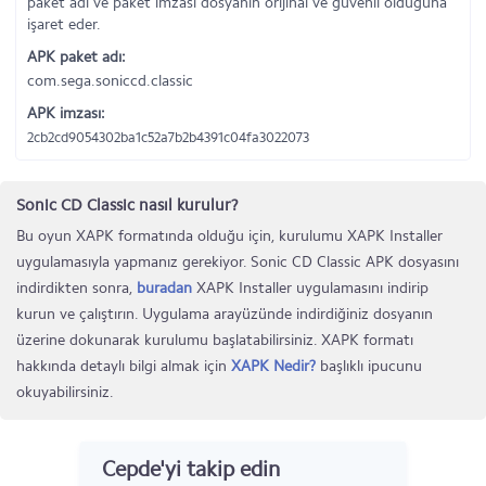
paket adı ve paket imzası dosyanın orijinal ve güvenli olduğuna
işaret eder.
APK paket adı:
com.sega.soniccd.classic
APK imzası:
2cb2cd9054302ba1c52a7b2b4391c04fa3022073
Sonic CD Classic nasıl kurulur?
Bu oyun XAPK formatında olduğu için, kurulumu XAPK Installer
uygulamasıyla yapmanız gerekiyor. Sonic CD Classic APK dosyasını
indirdikten sonra,
buradan
XAPK Installer uygulamasını indirip
kurun ve çalıştırın. Uygulama arayüzünde indirdiğiniz dosyanın
üzerine dokunarak kurulumu başlatabilirsiniz. XAPK formatı
hakkında detaylı bilgi almak için
XAPK Nedir?
başlıklı ipucunu
okuyabilirsiniz.
Cepde'yi takip edin