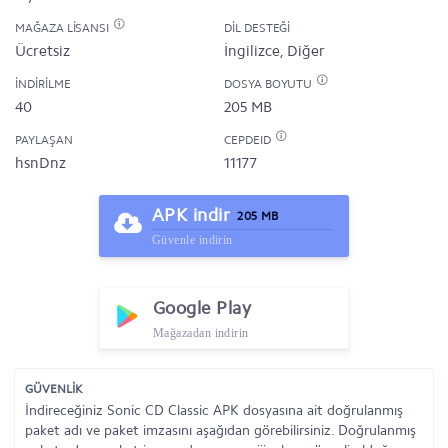
MAĞAZA LISANSI
DIL DESTEĞI
Ücretsiz
İngilizce, Diğer
İNDIRILME
DOSYA BOYUTU
40
205 MB
PAYLAŞAN
CEPDEID
hsnDnz
11177
APK indir
205 MB
Güvenle indirin
Google Play
Mağazadan indirin
GÜVENLİK
İndireceğiniz Sonic CD Classic APK dosyasına ait doğrulanmış
paket adı ve paket imzasını aşağıdan görebilirsiniz. Doğrulanmış