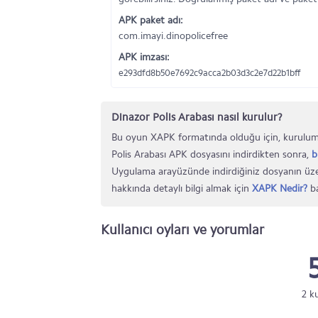
APK paket adı:
com.imayi.dinopolicefree
APK imzası:
e293dfd8b50e7692c9acca2b03d3c2e7d22b1bff
Dinazor Polis Arabası nasıl kurulur?
Bu oyun XAPK formatında olduğu için, kurulum
Polis Arabası APK dosyasını indirdikten sonra,
b
Uygulama arayüzünde indirdiğiniz dosyanın üze
hakkında detaylı bilgi almak için
XAPK Nedir?
ba
Kullanıcı oyları ve yorumlar
2 k