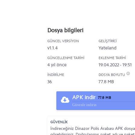
Dosya bilgileri
GÜNCEL VERSIYON
GELIŞTIRICI
v1.1.4
Yateland
GÜNCELLENME TARIHI
EKLENME TARIHI
4 yıl önce
19.04.2022 - 19:51
İNDIRILME
DOSYA BOYUTU
36
77.8 MB
APK indir
77.8 MB
Güvenle indirin
GÜVENLİK
İndireceğiniz Dinazor Polis Arabası APK dosya
görebilirsiniz. Doğrulanmış paket adı ve paket