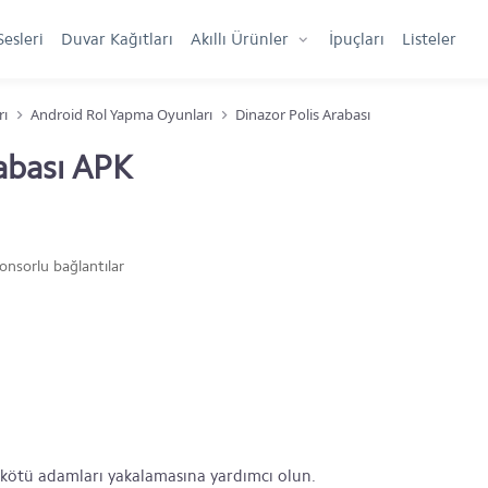
Sesleri
Duvar Kağıtları
Akıllı Ürünler
İpuçları
Listeler
rı
Android Rol Yapma Oyunları
Dinazor Polis Arabası
abası APK
onsorlu bağlantılar
n kötü adamları yakalamasına yardımcı olun.