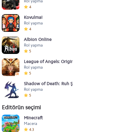
Rol yapma
4
Kovulma!
Rol yapma
4
Albion Online
Rol yapma
5
League of Angels: Origins
Rol yapma
5
Shadow of Death: Ruh Şövalyesi
Rol yapma
5
Editörün seçimi
Minecraft
Macera
4.3