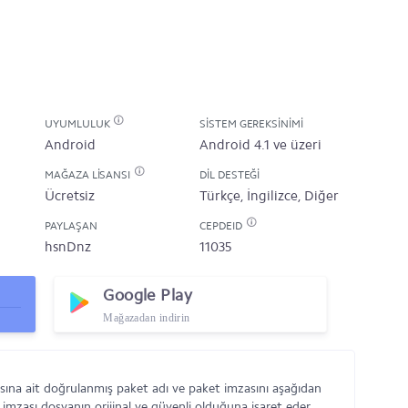
UYUMLULUK
SISTEM GEREKSINIMI
Android
Android 4.1 ve üzeri
MAĞAZA LISANSI
DIL DESTEĞI
Ücretsiz
Türkçe, İngilizce, Diğer
PAYLAŞAN
CEPDEID
hsnDnz
11035
Google Play
Mağazadan indirin
sına ait doğrulanmış paket adı ve paket imzasını aşağıdan
 imzası dosyanın orijinal ve güvenli olduğuna işaret eder.