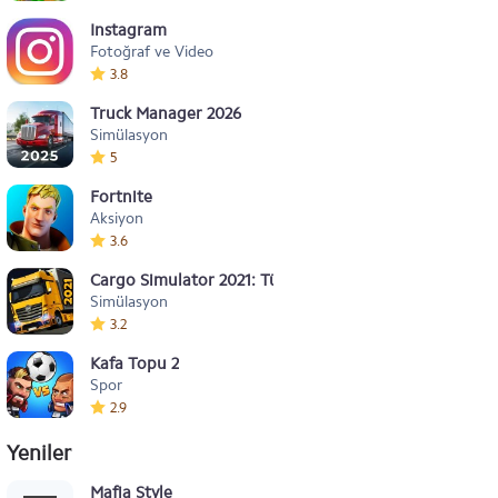
Instagram
Fotoğraf ve Video
3.8
Truck Manager 2026
Simülasyon
5
Fortnite
Aksiyon
3.6
Cargo Simulator 2021: Türkiye
Simülasyon
3.2
Kafa Topu 2
Spor
2.9
Yeniler
Mafia Style