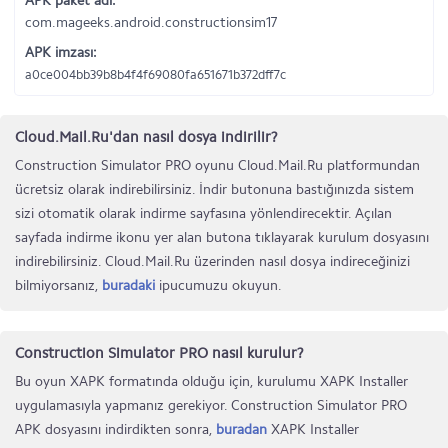
APK paket adı:
com.mageeks.android.constructionsim17
APK imzası:
a0ce004bb39b8b4f4f69080fa651671b372dff7c
Cloud.Mail.Ru'dan nasıl dosya indirilir?
Construction Simulator PRO oyunu Cloud.Mail.Ru platformundan
ücretsiz olarak indirebilirsiniz. İndir butonuna bastığınızda sistem
sizi otomatik olarak indirme sayfasına yönlendirecektir. Açılan
sayfada indirme ikonu yer alan butona tıklayarak kurulum dosyasını
indirebilirsiniz. Cloud.Mail.Ru üzerinden nasıl dosya indireceğinizi
bilmiyorsanız,
buradaki
ipucumuzu okuyun.
Construction Simulator PRO nasıl kurulur?
Bu oyun XAPK formatında olduğu için, kurulumu XAPK Installer
uygulamasıyla yapmanız gerekiyor. Construction Simulator PRO
APK dosyasını indirdikten sonra,
buradan
XAPK Installer