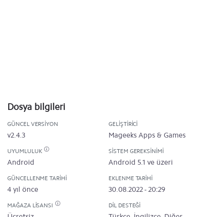
Dosya bilgileri
GÜNCEL VERSIYON
GELIŞTIRICI
v2.4.3
Mageeks Apps & Games
UYUMLULUK
SISTEM GEREKSINIMI
Android
Android 5.1 ve üzeri
GÜNCELLENME TARIHI
EKLENME TARIHI
4 yıl önce
30.08.2022 - 20:29
MAĞAZA LISANSI
DIL DESTEĞI
Ücretsiz
Türkçe, İngilizce, Diğer