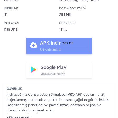
İNDIRILME
DOSYA BOYUTU
31
283 MB
PAYLAŞAN
CEPDEID
hsnDnz
11113
APK indir
283 MB
Güvenle indirin
Google Play
Mağazadan indirin
GÜVENLİK
İndireceğiniz Construction Simulator PRO APK dosyasına ait
doğrulanmış paket adı ve paket imzasını aşağıdan görebilirsiniz.
Doğrulanmış paket adı ve paket imzası dosyanın orijinal ve
güvenli olduğuna işaret eder.