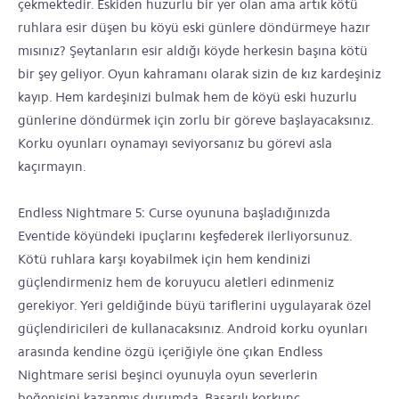
çekmektedir. Eskiden huzurlu bir yer olan ama artık kötü
ruhlara esir düşen bu köyü eski günlere döndürmeye hazır
mısınız? Şeytanların esir aldığı köyde herkesin başına kötü
bir şey geliyor. Oyun kahramanı olarak sizin de kız kardeşiniz
kayıp. Hem kardeşinizi bulmak hem de köyü eski huzurlu
günlerine döndürmek için zorlu bir göreve başlayacaksınız.
Korku oyunları oynamayı seviyorsanız bu görevi asla
kaçırmayın.
Endless Nightmare 5: Curse oyununa başladığınızda
Eventide köyündeki ipuçlarını keşfederek ilerliyorsunuz.
Kötü ruhlara karşı koyabilmek için hem kendinizi
güçlendirmeniz hem de koruyucu aletleri edinmeniz
gerekiyor. Yeri geldiğinde büyü tariflerini uygulayarak özel
güçlendiricileri de kullanacaksınız. Android korku oyunları
arasında kendine özgü içeriğiyle öne çıkan Endless
Nightmare serisi beşinci oyunuyla oyun severlerin
beğenisini kazanmış durumda. Başarılı korkunç