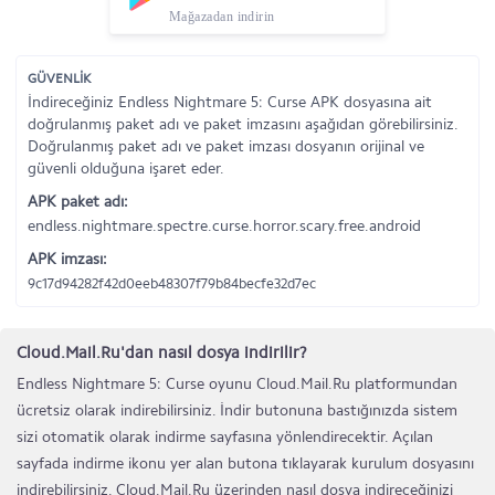
Mağazadan indirin
GÜVENLİK
İndireceğiniz Endless Nightmare 5: Curse APK dosyasına ait
doğrulanmış paket adı ve paket imzasını aşağıdan görebilirsiniz.
Doğrulanmış paket adı ve paket imzası dosyanın orijinal ve
güvenli olduğuna işaret eder.
APK paket adı:
endless.nightmare.spectre.curse.horror.scary.free.android
APK imzası:
9c17d94282f42d0eeb48307f79b84becfe32d7ec
Cloud.Mail.Ru'dan nasıl dosya indirilir?
Endless Nightmare 5: Curse oyunu Cloud.Mail.Ru platformundan
ücretsiz olarak indirebilirsiniz. İndir butonuna bastığınızda sistem
sizi otomatik olarak indirme sayfasına yönlendirecektir. Açılan
sayfada indirme ikonu yer alan butona tıklayarak kurulum dosyasını
indirebilirsiniz. Cloud.Mail.Ru üzerinden nasıl dosya indireceğinizi