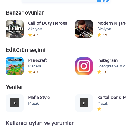
Benzer oyunlar
Call of Duty Heroes
Modern Nişancı
Aksiyon
Aksiyon
4.2
3.5
Editörün seçimi
Minecraft
Instagram
Macera
Fotoğraf ve Video
4.3
3.8
Yeniler
Mafia Style
Kartal Dansı Müz
Müzik
Müzik
5
Kullanıcı oyları ve yorumlar