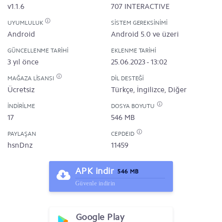
v1.1.6
707 INTERACTIVE
UYUMLULUK
SISTEM GEREKSINIMI
Android
Android 5.0 ve üzeri
GÜNCELLENME TARIHI
EKLENME TARIHI
3 yıl önce
25.06.2023 - 13:02
MAĞAZA LISANSI
DIL DESTEĞI
Ücretsiz
Türkçe, İngilizce, Diğer
İNDIRILME
DOSYA BOYUTU
17
546 MB
PAYLAŞAN
CEPDEID
hsnDnz
11459
APK indir
546 MB
Güvenle indirin
Google Play