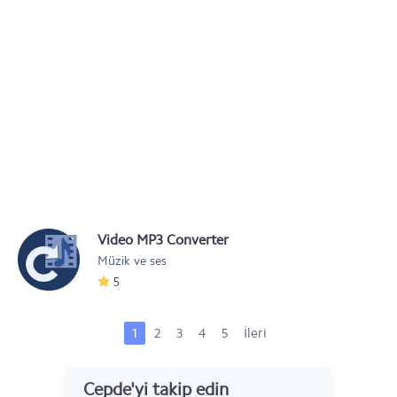
Video MP3 Converter
Müzik ve ses
5
1
2
3
4
5
İleri
Cepde'yi takip edin