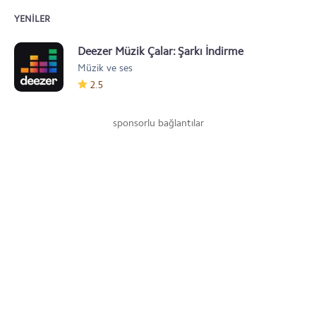
YENILER
Deezer Müzik Çalar: Şarkı İndirme
Müzik ve ses
Programı
2.5
sponsorlu bağlantılar