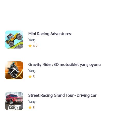
Mini Racing Adventures
Yarış
4.7
Gravity Rider: 3D motosiklet yarış oyunu
Yarış
5
Street Racing Grand Tour - Driving сar
Yarış
games
5